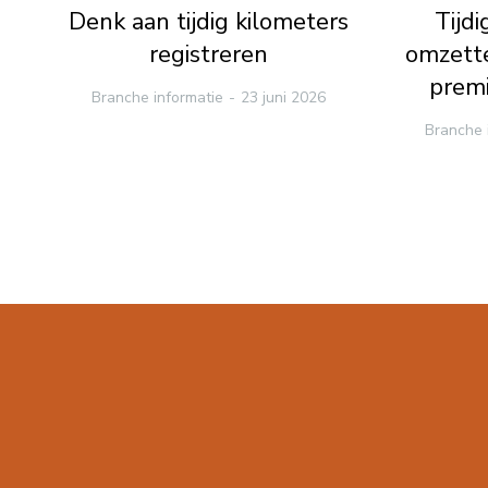
Denk aan tijdig kilometers
Tijd
registreren
omzette
premi
Branche informatie
23 juni 2026
Branche 