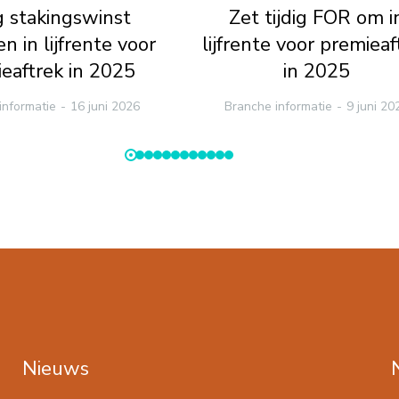
ig stakingswinst
Zet tijdig FOR om i
n in lijfrente voor
lijfrente voor premieaf
eaftrek in 2025
in 2025
informatie
16 juni 2026
Branche informatie
9 juni 20
Nieuws