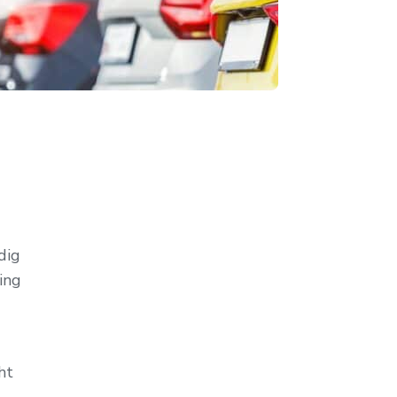
dig
ing
ht