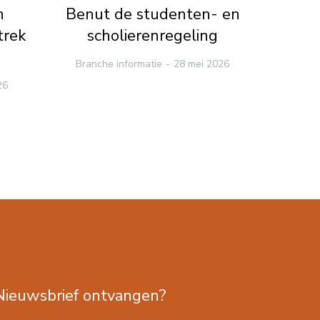
n
Benut de studenten- en
Loke
trek
scholierenregeling
su
Branche informatie
28 mei 2026
me
26
Branc
Nieuwsbrief ontvangen?