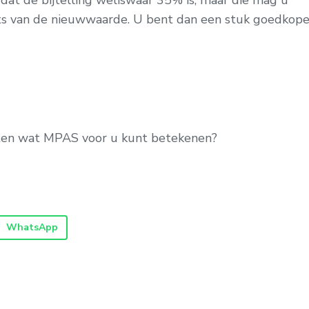
 dat de bijtelling weliswaar 35% is, maar die mag u
ts van de nieuwwaarde. U bent dan een stuk goedkope
eten wat MPAS voor u kunt betekenen?
WhatsApp