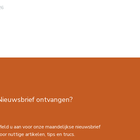
me
26
Branc
Nieuwsbrief ontvangen?
eld u aan voor onze maandelijkse nieuwsbrief
oor nuttige artikelen, tips en trucs.