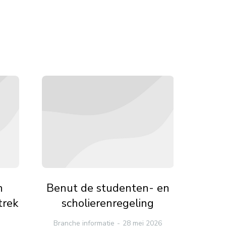
n
Benut de studenten- en
Loke
trek
scholierenregeling
su
Branche informatie
28 mei 2026