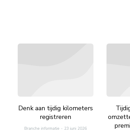
Denk aan tijdig kilometers
Tijd
registreren
omzette
premi
Branche informatie
23 juni 2026