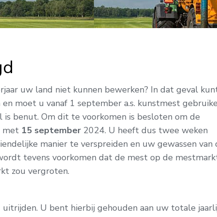
gd
rjaar uw land niet kunnen bewerken? In dat geval kun
jden en moet u vanaf 1 september a.s. kunstmest gebruike
al is benut. Om dit te voorkomen is besloten om de
n met
15 september
2024. U heeft dus twee weken
vriendelijke manier te verspreiden en uw gewassen van
l wordt tevens voorkomen dat de mest op de mestmark
kt zou vergroten.
itrijden. U bent hierbij gehouden aan uw totale jaarli