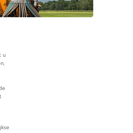
t u
n,
 de
t
jkse