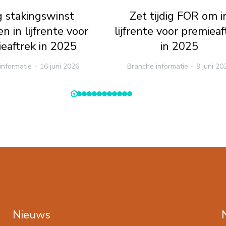
ig stakingswinst
Zet tijdig FOR om i
n in lijfrente voor
lijfrente voor premieaf
eaftrek in 2025
in 2025
informatie
16 juni 2026
Branche informatie
9 juni 20
Nieuws