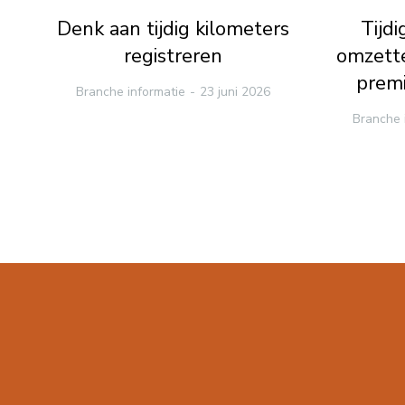
Denk aan tijdig kilometers
Tijd
registreren
omzette
premi
Branche informatie
23 juni 2026
Branche 