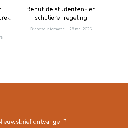
n
Benut de studenten- en
Loke
trek
scholierenregeling
su
Branche informatie
28 mei 2026
me
26
Branc
Nieuwsbrief ontvangen?