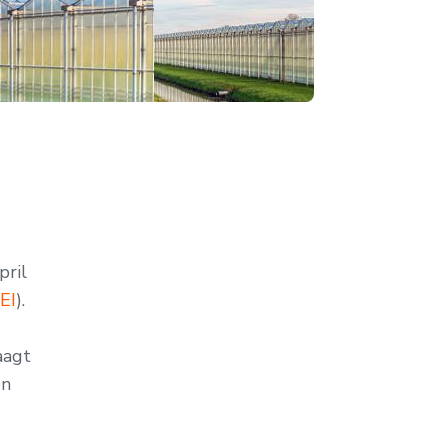
pril
EI
).
aagt
en