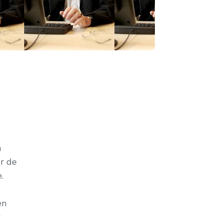
n
r de
.
en
w