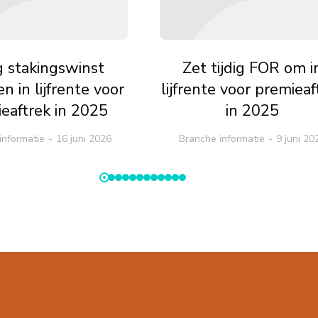
ig stakingswinst
Zet tijdig FOR om i
n in lijfrente voor
lijfrente voor premieaf
eaftrek in 2025
in 2025
informatie
16 juni 2026
Branche informatie
9 juni 20