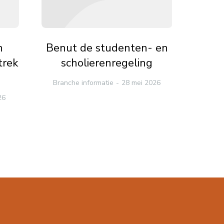
n
Benut de studenten- en
Loke
trek
scholierenregeling
su
Branche informatie
28 mei 2026
me
26
Branc